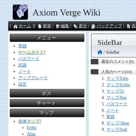
Axiom Verge Wiki
ホーム
新規
編集
差分
バックアップ
添
メニュー
SideBar
実績
SideBar
ゲームガイド?
パスワード
最近のコメント(0)
武器
ノート
人気のページ(10)
アップグレード
マップ/Edin
設定
マップ/Eribu
マップ/Zi
ボス
マップ/Kur
チャート
パスワード
ノート
マップ
実績
全体マップ?
マップ/Absu
Eribu
マップ/Indi
Absu