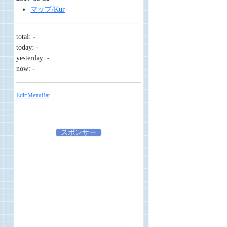
マップ/Kur
total:
-
today:
-
yesterday:
-
now:
-
Edit:MenuBar
スポンサー