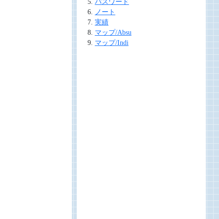
パスワード
ノート
実績
マップ/Absu
マップ/Indi